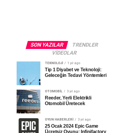
SON YAZILAR
TRENDLER
VIDEOLAR
TEKNOLOJI
1 yıl ago
Tip 1 Diyabet ve Teknoloji:
Geleceğin Tedavi Yöntemleri
OTOMOBIL
3 yıl ago
Reeder, Yerli Elektrikli
Otomobil Üretecek
OYUN HABERLERI
3 yıl ago
25 Ocak 2024 Epic Game
Ücretsiz Oyunu: Infinifactory