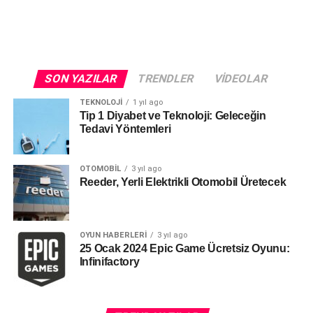
Fiyatı : 1699.00₺
Dik Durabilen Süpürge
1 litre toz haznesi
SON YAZILAR
TRENDLER
VIDEOLAR
Boomerang yer aparatı
TEKNOLOJI
1 yıl ago
Sert zemin aparatı
Tip 1 Diyabet ve Teknoloji: Geleceğin
Tedavi Yöntemleri
İyileştirilmiş ses seviyesi (79 DB)
Fiyatı : 199.00₺
OTOMOBIL
3 yıl ago
Reeder, Yerli Elektrikli Otomobil Üretecek
Akülü Vidalama Seti
Hem dikey hem L tipi kullanım imkanı
OYUN HABERLERI
3 yıl ago
25 Ocak 2024 Epic Game Ücretsiz Oyunu:
Led çalışma ışığı el feneri
Infinifactory
1 adet manyetik mıknatıs uç tutucu
Micro usb kablo ile şarj edilebilir