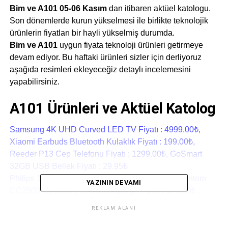
Bim ve A101 05-06 Kasım
dan itibaren aktüel katologu.
Son dönemlerde kurun yükselmesi ile birlikte teknolojik
ürünlerin fiyatları bir hayli yükselmiş durumda.
Bim ve A101
uygun fiyata teknoloji ürünleri getirmeye
devam ediyor. Bu haftaki ürünleri sizler için derliyoruz
aşağıda resimleri ekleyeceğiz detaylı incelemesini
yapabilirsiniz.
A101 Ürünleri ve Aktüel Katolog
Samsung 4K UHD Curved LED TV Fiyatı : 4999.00₺,
Xiaomi Earbuds Bluetooth Kulaklık Fiyatı : 199.00₺,
Reeder P13 Cep Telefonu Fiyatı : 1299.00₺, GoSmart
32GB USB Bellek Fiyatı : 29.95₺
Philips 10000 mAh Powerbank Fiyatı : 79.95₺ Fantom
YAZININ DEVAMI
CC3500 Cyclone Elektrikli Süpürge Fiyatı : 379.00₺ ,
Singer M1605 Dikiş Makinesi Fiyatı : 599.00₺ ve diğer
REKLAM ALANI
elektrikli ev aletleri gıda ürünleri ayrıca otomobil ile ilgili
ürünlerde bu hafta raflarda yerini alacak fırsatı kaçırmayın.