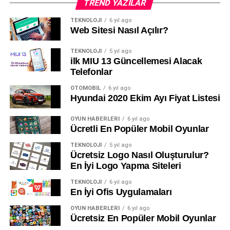
TREND YAZILAR
18 adet tornavida ucu
TEKNOLOJI
6 yıl ago
Fiyatı : 119.00₺
Web Sitesi Nasıl Açılır?
Bim Aktüel Resimleri
TEKNOLOJI
5 yıl ago
ilk MIU 13 Güncellemesi Alacak
Telefonlar
OTOMOBIL
6 yıl ago
Hyundai 2020 Ekim Ayı Fiyat Listesi
OYUN HABERLERI
6 yıl ago
Ücretli En Popüler Mobil Oyunlar
TEKNOLOJI
5 yıl ago
Ücretsiz Logo Nasıl Oluşturulur?
Bim ve A101 05-06 Kasım
aktüel katoloğunu sizler için
En İyi Logo Yapma Siteleri
paylaştık. Büyük marketlerin teknolojik ürünlere yer
TEKNOLOJI
6 yıl ago
vermesi kurun da artması ile birlikte hepimiz için faydalı
En İyi Ofis Uygulamaları
olacaktır fiyat performans ürünü olarak tabir ettiğimiz
OYUN HABERLERI
6 yıl ago
ürünlere ulaşım imkanımız artacaktır. Yalnız ürünlerin
Ücretsiz En Popüler Mobil Oyunlar
sınırlı sayıda olması ve mağaza başına düşen ürün