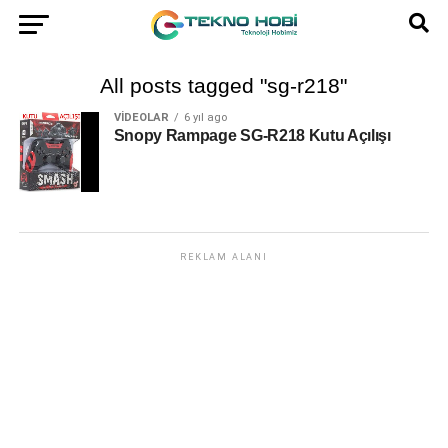
All posts tagged "sg-r218"
VIDEOLAR
6 yıl ago
Snopy Rampage SG-R218 Kutu Açılışı
REKLAM ALANI