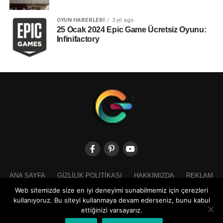
OYUN HABERLERI
3 yıl ago
25 Ocak 2024 Epic Game Ücretsiz Oyunu:
Infinifactory
ANA SAYFA
GIZLILIK POLITIKASI
HAKKIMIZDA
REKLAM
İLETIŞIM
Web sitemizde size en iyi deneyimi sunabilmemiz için çerezleri
kullanıyoruz. Bu siteyi kullanmaya devam ederseniz, bunu kabul
ettiğinizi varsayarız.