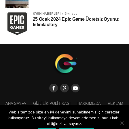
OYUN HABERLERI
3 yıl ago
25 Ocak 2024 Epic Game Ücretsiz Oyunu:
Infinifactory
ANA SAYFA
GIZLILIK POLITIKASI
HAKKIMIZDA
REKLAM
İLETIŞIM
Web sitemizde size en iyi deneyimi sunabilmemiz için çerezleri
kullanıyoruz. Bu siteyi kullanmaya devam ederseniz, bunu kabul
ettiğinizi varsayarız.